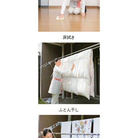
床拭き
ふとん干し